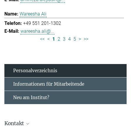
Wareesha Ali
+49 551 201-1302
wareesha.ali@...
<<
<
1
2
3
4
5
>
>>
Personal­verzeichnis
Informationen für Mitarbeitende
Neu am Institut?
Kontakt