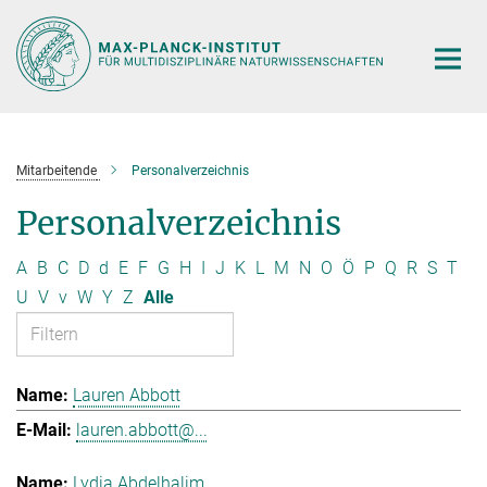
Hauptinhalt
Mitarbeitende
Personalverzeichnis
Personalverzeichnis
A
B
C
D
d
E
F
G
H
I
J
K
L
M
N
O
Ö
P
Q
R
S
T
U
V
v
W
Y
Z
Alle
Lauren Abbott
lauren.abbott@...
Lydia Abdelhalim