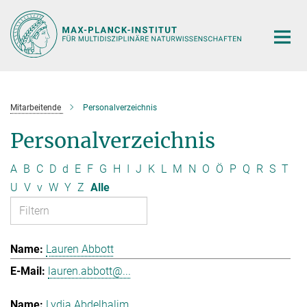
Hauptinhalt
Mitarbeitende
Personalverzeichnis
Personalverzeichnis
A
B
C
D
d
E
F
G
H
I
J
K
L
M
N
O
Ö
P
Q
R
S
T
U
V
v
W
Y
Z
Alle
Lauren Abbott
lauren.abbott@...
Lydia Abdelhalim