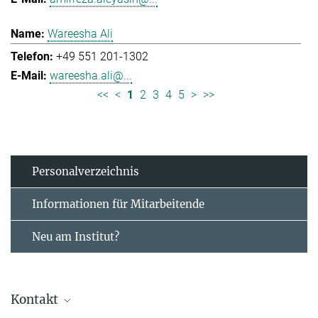
Wareesha Ali
+49 551 201-1302
wareesha.ali@...
<<
<
1
2
3
4
5
>
>>
Personal­verzeichnis
Informationen für Mitarbeitende
Neu am Institut?
Kontakt