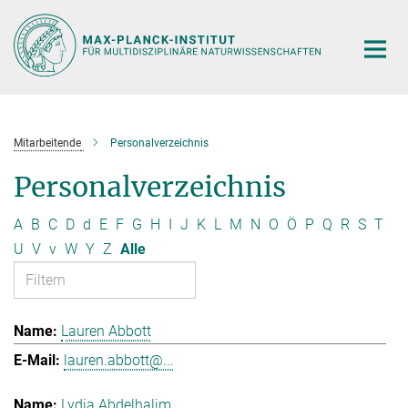
Hauptinhalt
Mitarbeitende
Personalverzeichnis
Personalverzeichnis
A
B
C
D
d
E
F
G
H
I
J
K
L
M
N
O
Ö
P
Q
R
S
T
U
V
v
W
Y
Z
Alle
Lauren Abbott
lauren.abbott@...
Lydia Abdelhalim