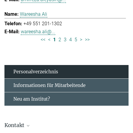
Wareesha Ali
+49 551 201-1302
wareesha.ali@...
<<
<
1
2
3
4
5
>
>>
Personal­verzeichnis
Informationen für Mitarbeitende
Neu am Institut?
Kontakt