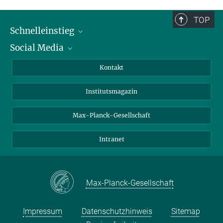
Max-Planck-Institut für biophysikalische Chemie, Göttingen
+49 551 201-1187
TOP
tburg@mpibpc.mpg.de
Schnelleinstieg
Social Media
Alumni
Bewerber*innen
LinkedIn
Kontakt
Besucher*innen
Bluesky
Institutsmagazin
Fördernde
Facebook
Journalist*innen
TikTok
Max-Planck-Gesellschaft
Schulen
YouTube
Intranet
Studierende
Wissenschaftler*innen
Max-Planck-Gesellschaft
Impressum
Datenschutzhinweis
Sitemap