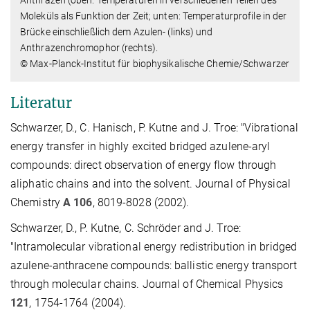
Anthrazen (oben: Temperaturen in verschiedenen Teilen des
Moleküls als Funktion der Zeit; unten: Temperaturprofile in der
Brücke einschließlich dem Azulen- (links) und
Anthrazenchromophor (rechts).
© Max-Planck-Institut für biophysikalische Chemie/Schwarzer
Literatur
Schwarzer, D., C. Hanisch, P. Kutne and J. Troe: "Vibrational
energy transfer in highly excited bridged azulene-aryl
compounds: direct observation of energy flow through
aliphatic chains and into the solvent. Journal of Physical
Chemistry
A 106
, 8019-8028 (2002).
Schwarzer, D., P. Kutne, C. Schröder and J. Troe:
"Intramolecular vibrational energy redistribution in bridged
azulene-anthracene compounds: ballistic energy transport
through molecular chains. Journal of Chemical Physics
121
, 1754-1764 (2004).