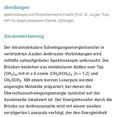
Abteilungen
Spektroskopie und Photochemische Kinetik (Prof. Dr. Jürgen Troe)
MPI für biophysikalische Chemie, Göttingen
Zusammenfassung
Der intramolekulare Schwingungsenergietransfer in
verbrückten Azulen-Anthrazen-Verbindungen wird
mithilfe zeitaufgelöster Spektroskopie untersucht. Die
Brücken bestehen aus molekularen Ketten vom Typ
(CH
)
mit m ≤ 6 sowie (CH
OCH
)
(n = 1,2) und
2
m
2
2
n
CH
SCH
. Mit einem kurzen Laserpuls werden
2
2
angeregte Moleküle präpariert, bei denen die
Überschussschwingungsenergie zunächst auf der
Azulenseite lokalisiert ist. Der Energietransfer durch die
Brücke zur Anthrazenseite wird mit einem zweiten
verzögerten Laserpuls verfolgt, der den Energieinhalt