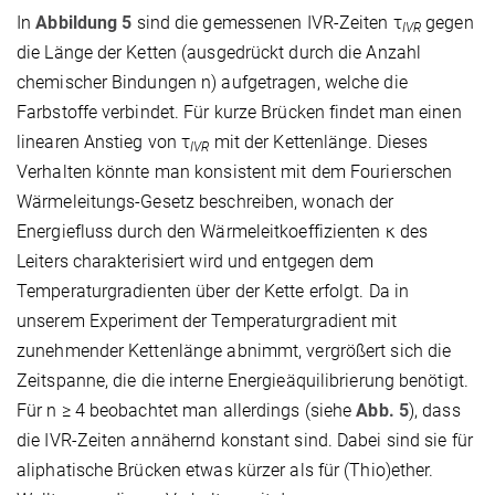
In
Abbildung 5
sind die gemessenen IVR-Zeiten τ
gegen
IVR
die Länge der Ketten (ausgedrückt durch die Anzahl
chemischer Bindungen n) aufgetragen, welche die
Farbstoffe verbindet. Für kurze Brücken findet man einen
linearen Anstieg von τ
mit der Kettenlänge. Dieses
IVR
Verhalten könnte man konsistent mit dem Fourierschen
Wärmeleitungs-Gesetz beschreiben, wonach der
Energiefluss durch den Wärmeleitkoeffizienten κ des
Leiters charakterisiert wird und entgegen dem
Temperaturgradienten über der Kette erfolgt. Da in
unserem Experiment der Temperaturgradient mit
zunehmender Kettenlänge abnimmt, vergrößert sich die
Zeitspanne, die die interne Energieäquilibrierung benötigt.
Für n ≥ 4 beobachtet man allerdings (siehe
Abb. 5
), dass
die IVR-Zeiten annähernd konstant sind. Dabei sind sie für
aliphatische Brücken etwas kürzer als für (Thio)ether.