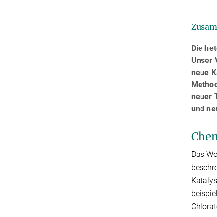
Zusam
Die het
Unser 
neue K
Methode
neuer 
und ne
Chem
Das Wor
beschre
Katalys
beispie
Chlorat