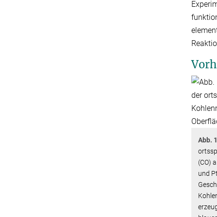
Experim
funktio
element
Reaktio
Vorh
Abb. 1
ortss
(CO) a
und Pt
Gesch
Kohle
erzeu