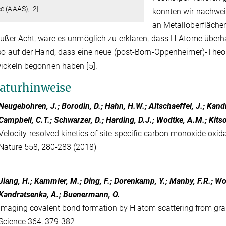
e (AAAS); [2]
konnten wir nachwei
an Metalloberflächen
außer Acht, wäre es unmöglich zu erklären, dass H-Atome überha
lso auf der Hand, dass eine neue (post-Born-Oppenheimer)-Theor
ickeln begonnen haben [5].
raturhinweise
Neugebohren, J.; Borodin, D.; Hahn, H.W.; Altschaeffel, J.; Kand
Campbell, C.T.; Schwarzer, D.; Harding, D.J.; Wodtke, A.M.; Kits
Velocity-resolved kinetics of site-specific carbon monoxide oxi
Nature 558, 280-283 (2018)
Jiang, H.; Kammler, M.; Ding, F.; Dorenkamp, Y.; Manby, F.R.; Wodtk
Kandratsenka, A.; Buenermann, O.
Imaging covalent bond formation by H atom scattering from gr
Science 364, 379-382