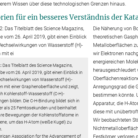
erem Wissen über diese technologischen Grenzen hinaus.
rien für ein besseres Verständnis der Ka
Die Näherung von Bo
theoretischen Gasph
Metalloberflächen z
wir Elektronen nachg
energiereichen Molek
:
Das Titelblatt des Science Magazins,
herausgeschleudert 
e vom 26. April 2019, gibt einen Einblick in
Oberflächenreaktione
echselwirkungen von Wasserstoff (H)-
Anregungsgrad die G
 mit einer Graphenoberfläche und zeigt,
ch Kohlenstoff-Wasserstoff (C-H)-
bestimmen könnte. U
gen bilden. Die C-H-Bindung bildet sich in
Apparatur, die H-Ato
er als 25 Femtosekunden und beinhaltet
diese mit unübertro
re Bewegungen der Kohlenstoffatome in
Wir beobachteten St
bene, um das H-Atom (weiße Kugel) zu
Nichtmetalloberfläch
n.
rican Association for the Advancement of
Festkörper verloren 