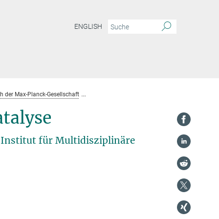
ENGLISH
h der Max-Planck-Gesellschaft
Beiträge des MPI für biophysikalische Chemie 
talyse
nstitut für Multidisziplinäre