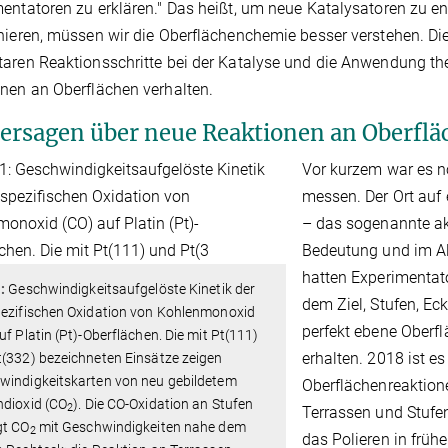
entatoren zu erklären." Das heißt, um neue Katalysatoren zu en
nieren, müssen wir die Oberflächenchemie besser verstehen. D
aren Reaktionsschritte bei der Katalyse und die Anwendung the
nen an Oberflächen verhalten.
ersagen über neue Reaktionen an Oberflä
Vor kurzem war es n
messen. Der Ort auf 
– das sogenannte ak
Bedeutung und im Al
hatten Experimentato
:
Geschwindigkeitsaufgelöste Kinetik der
dem Ziel, Stufen, Ec
pezifischen Oxidation von Kohlenmonoxid
perfekt ebene Oberf
uf Platin (Pt)-Oberflächen. Die mit Pt(111)
erhalten. 2018 ist e
(332) bezeichneten Einsätze zeigen
windigkeitskarten von neu gebildetem
Oberflächenreaktione
ndioxid (CO
). Die CO-Oxidation an Stufen
2
Terrassen und Stufe
gt CO
mit Geschwindigkeiten nahe dem
2
das Polieren in früh