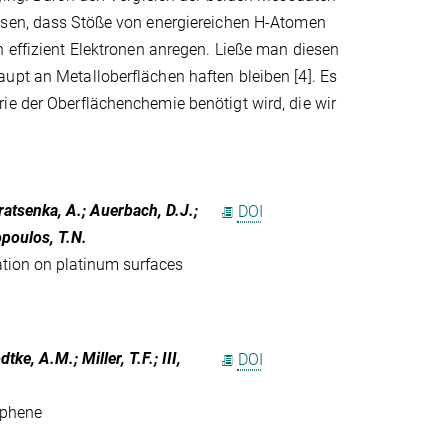
sen, dass Stöße von energiereichen H-Atomen
 effizient Elektronen anregen. Ließe man diesen
upt an Metalloberflächen haften bleiben [4]. Es
ie der Oberflächenchemie benötigt wird, die wir
ratsenka, A.; Auerbach, D.J.;
DOI
opoulos, T.N.
dation on platinum surfaces
e, A.M.; Miller, T.F.; III,
DOI
aphene