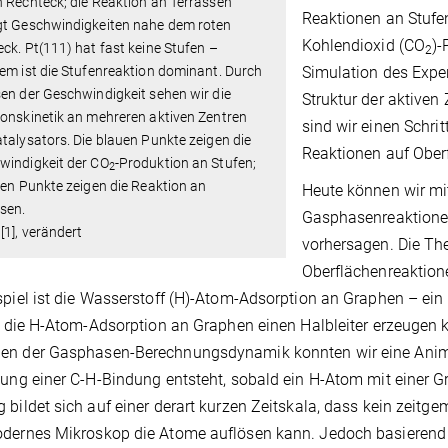
 Rechteck; die Reaktion an Terrassen
Reaktionen an Stufen
gt Geschwindigkeiten nahe dem roten
Kohlendioxid (CO
)-
ck. Pt(111) hat fast keine Stufen –
2
em ist die Stufenreaktion dominant. Durch
Simulation des Expe
en der Geschwindigkeit sehen wir die
Struktur der aktiven 
onskinetik an mehreren aktiven Zentren
sind wir einen Schri
talysators. Die blauen Punkte zeigen die
Reaktionen auf Ober
windigkeit der CO
-Produktion an Stufen;
2
ten Punkte zeigen die Reaktion an
Heute können wir mi
sen.
Gasphasenreaktione
[1], verändert
vorhersagen. Die Th
Oberflächenreaktione
spiel ist die Wasserstoff (H)-Atom-Adsorption an Graphen – ei
il die H-Atom-Adsorption an Graphen einen Halbleiter erzeugen k
en der Gasphasen-Berechnungsdynamik konnten wir eine Anima
dung einer C-H-Bindung entsteht, sobald ein H-Atom mit einer Gr
 bildet sich auf einer derart kurzen Zeitskala, dass kein zeit
dernes Mikroskop die Atome auflösen kann. Jedoch basierend au