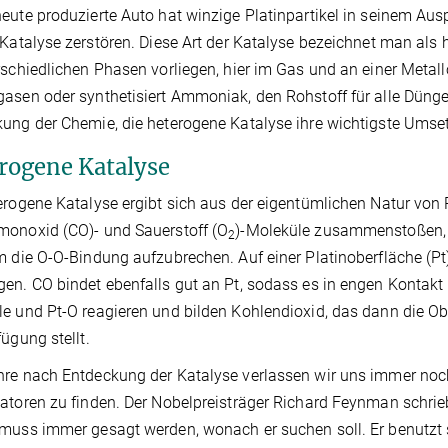
eute produzierte Auto hat winzige Platinpartikel in seinem Au
 Katalyse zerstören. Diese Art der Katalyse bezeichnet man als 
rschiedlichen Phasen vorliegen, hier im Gas und an einer Metall
asen oder synthetisiert Ammoniak, den Rohstoff für alle Düngem
ung der Chemie, die heterogene Katalyse ihre wichtigste Umset
rogene Katalyse
erogene Katalyse ergibt sich aus der eigentümlichen Natur vo
onoxid (CO)- und Sauerstoff (O
)-Moleküle zusammenstoßen, re
2
m die O-O-Bindung aufzubrechen. Auf einer Platinoberfläche (Pt
en. CO bindet ebenfalls gut an Pt, sodass es in engen Konta
e und Pt-O reagieren und bilden Kohlendioxid, das dann die Obe
fügung stellt.
re nach Entdeckung der Katalyse verlassen wir uns immer noc
atoren zu finden. Der Nobelpreisträger Richard Feynman schrie
muss immer gesagt werden, wonach er suchen soll. Er benutzt