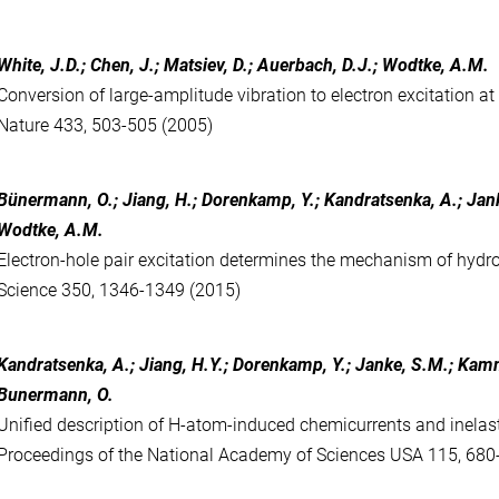
White, J.D.; Chen, J.; Matsiev, D.; Auerbach, D.J.; Wodtke, A.M.
Conversion of large-amplitude vibration to electron excitation at
Nature 433, 503-505 (2005)
Bünermann, O.; Jiang, H.; Dorenkamp, Y.; Kandratsenka, A.; Jank
Wodtke, A.M.
Electron-hole pair excitation determines the mechanism of hyd
Science 350, 1346-1349 (2015)
Kandratsenka, A.; Jiang, H.Y.; Dorenkamp, Y.; Janke, S.M.; Kam
Bunermann, O.
Unified description of H-atom-induced chemicurrents and inelast
Proceedings of the National Academy of Sciences USA 115, 680