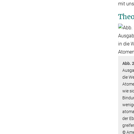
mit uns
Theo
Abb. 2
Ausgab
die W
Atomen
wie si
Bindun
wenig
atoma
der E
greife
© Ame