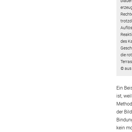
blauen
erzeu
Rechte
trotzd
Auflös
Reakti
des Ka
Gesch
die ro
Terras
© aus 
Ein Bei
ist, we
Method
der Bil
Bindung
kein mo