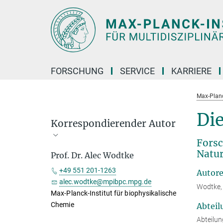
Hauptinhalt
FORSCHUNG
SERVICE
KARRIERE
Max-Planc
Di
Korrespondierender Autor
Forsc
Natur
Prof. Dr. Alec Wodtke
+49 551 201-1263
Autor
alec.wodtke@mpibpc.mpg.de
Wodtke, 
Max-Planck-Institut für biophysikalische
Chemie
Abteil
Abteilun