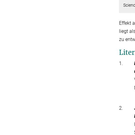
Scienc
Effekt 
liegt a
zu entw
Lite
1.
2.