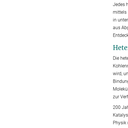
Jedes h
mittels
in unte
aus Abg
Entdeck
Hete
Die het
Kohlenm
wird, u
Bindung
Molekül
zur Ver
200 Jah
Katalys
Physik 