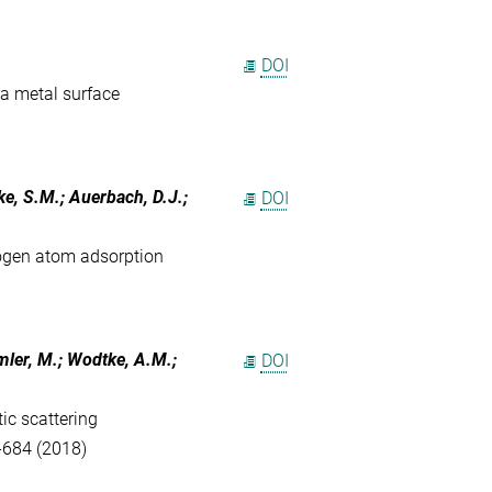
DOI
 a metal surface
e, S.M.; Auerbach, D.J.;
DOI
rogen atom adsorption
mler, M.; Wodtke, A.M.;
DOI
ic scattering
-684 (2018)