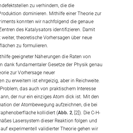
defektstellen zu verhindern, die die
Produktion dominieren. Mithilfe einer Theorie zur
riments konnten wir nachfolgend die genaue
Zentren des Katalysators identifizieren. Damit
tt weiter, theoretische Vorhersagen über neue
flächen zu formulieren.
thilfe geeigneter Näherungen die Raten von
n dank fundamentaler Gesetze der Physik genau
eorie zur Vorhersage neuer
n zu erweitern ist ehrgeizig, aber in Reichweite.
n Problem, das auch von praktischem Interesse
ann, der nur ein einziges Atom dick ist. Mit den
tion der Atombewegung aufzeichnen, die bei
aphenoberfläche kollidiert (
Abb. 2
,
[2]). Die C-H-
gemäßes Lasersystem dieser Reaktion folgen und
f experimentell validierter Theorie gehen wir