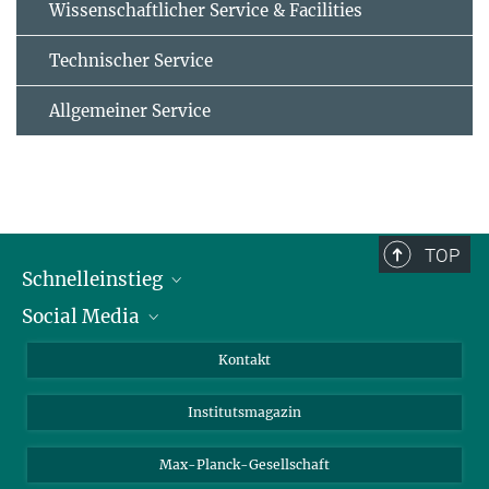
Wissenschaftlicher Service & Facilities
Technischer Service
Allgemeiner Service
TOP
Schnelleinstieg
Social Media
Alumni
Bewerber*innen
LinkedIn
Kontakt
Besucher*innen
Bluesky
Institutsmagazin
Fördernde
Facebook
Journalist*innen
TikTok
Max-Planck-Gesellschaft