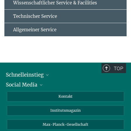
Wissenschaftlicher Service & Facilities
Technischer Service
Allgemeiner Service
TOP
Schnelleinstieg
Social Media
Alumni
Bewerber*innen
LinkedIn
Kontakt
Besucher*innen
Bluesky
Institutsmagazin
Fördernde
Facebook
Journalist*innen
TikTok
Max-Planck-Gesellschaft