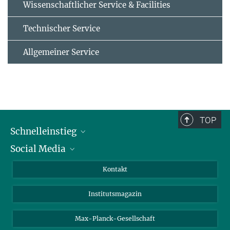
Wissenschaftlicher Service & Facilities
Technischer Service
Allgemeiner Service
TOP
Schnelleinstieg
Social Media
Alumni
Bewerber*innen
LinkedIn
Kontakt
Besucher*innen
Bluesky
Institutsmagazin
Fördernde
Facebook
Journalist*innen
TikTok
Max-Planck-Gesellschaft