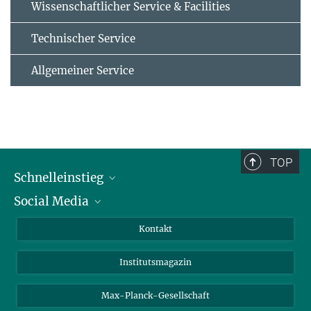
Wissenschaftlicher Service & Facilities
Technischer Service
Allgemeiner Service
TOP
Schnelleinstieg
Social Media
Alumni
Bewerber*innen
LinkedIn
Kontakt
Besucher*innen
Bluesky
Institutsmagazin
Fördernde
Facebook
Journalist*innen
TikTok
Max-Planck-Gesellschaft