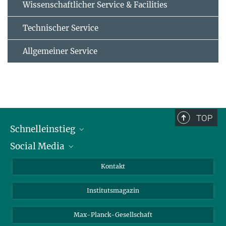
Wissenschaftlicher Service & Facilities
Technischer Service
Allgemeiner Service
TOP
Schnelleinstieg
Social Media
Alumni
Bewerber*innen
LinkedIn
Kontakt
Besucher*innen
Bluesky
Institutsmagazin
Fördernde
Facebook
Journalist*innen
TikTok
Max-Planck-Gesellschaft