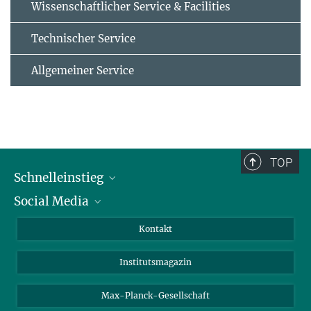
Wissenschaftlicher Service & Facilities
Technischer Service
Allgemeiner Service
TOP
Schnelleinstieg
Social Media
Alumni
Bewerber*innen
LinkedIn
Kontakt
Besucher*innen
Bluesky
Institutsmagazin
Fördernde
Facebook
Journalist*innen
TikTok
Max-Planck-Gesellschaft