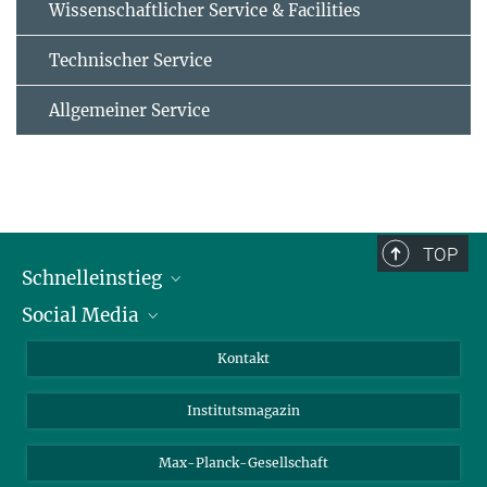
Wissenschaftlicher Service & Facilities
Technischer Service
Allgemeiner Service
TOP
Schnelleinstieg
Social Media
Alumni
Bewerber*innen
LinkedIn
Kontakt
Besucher*innen
Bluesky
Institutsmagazin
Fördernde
Facebook
Journalist*innen
TikTok
Max-Planck-Gesellschaft