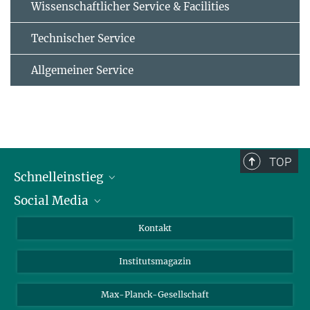
Wissenschaftlicher Service & Facilities
Technischer Service
Allgemeiner Service
TOP
Schnelleinstieg
Social Media
Alumni
Bewerber*innen
LinkedIn
Kontakt
Besucher*innen
Bluesky
Institutsmagazin
Fördernde
Facebook
Journalist*innen
TikTok
Max-Planck-Gesellschaft