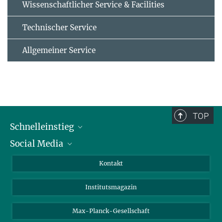
Wissenschaftlicher Service & Facilities
Technischer Service
Allgemeiner Service
TOP
Schnelleinstieg
Social Media
Alumni
Bewerber*innen
LinkedIn
Kontakt
Besucher*innen
Bluesky
Institutsmagazin
Fördernde
Facebook
Journalist*innen
TikTok
Max-Planck-Gesellschaft