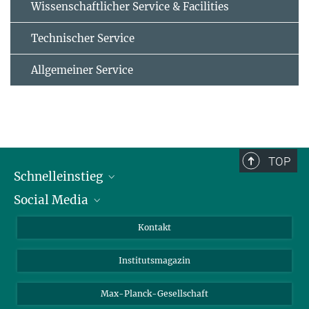
Wissenschaftlicher Service & Facilities
Technischer Service
Allgemeiner Service
TOP
Schnelleinstieg
Social Media
Alumni
Bewerber*innen
LinkedIn
Kontakt
Besucher*innen
Bluesky
Institutsmagazin
Fördernde
Facebook
Journalist*innen
TikTok
Max-Planck-Gesellschaft