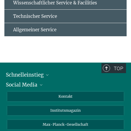
Wissenschaftlicher Service & Facilities
Technischer Service
Allgemeiner Service
TOP
Schnelleinstieg
Social Media
Alumni
Bewerber*innen
LinkedIn
Kontakt
Besucher*innen
Bluesky
Institutsmagazin
Fördernde
Facebook
Journalist*innen
TikTok
Max-Planck-Gesellschaft