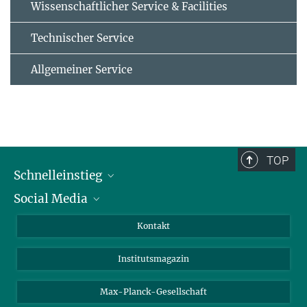
Wissenschaftlicher Service & Facilities
Technischer Service
Allgemeiner Service
TOP
Schnelleinstieg
Social Media
Alumni
Bewerber*innen
LinkedIn
Kontakt
Besucher*innen
Bluesky
Institutsmagazin
Fördernde
Facebook
Journalist*innen
TikTok
Max-Planck-Gesellschaft