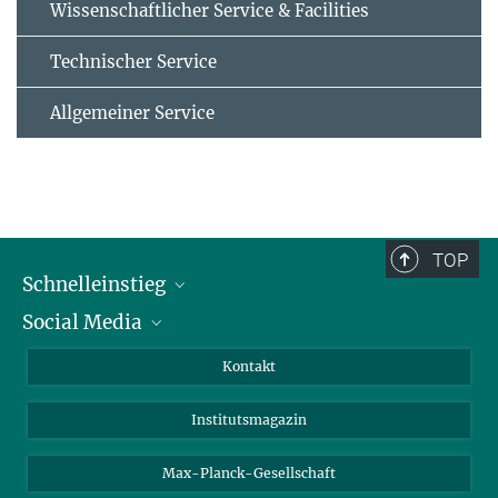
Wissenschaftlicher Service & Facilities
Technischer Service
Allgemeiner Service
TOP
Schnelleinstieg
Social Media
Alumni
Bewerber*innen
LinkedIn
Kontakt
Besucher*innen
Bluesky
Institutsmagazin
Fördernde
Facebook
Journalist*innen
TikTok
Max-Planck-Gesellschaft