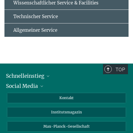
Wissenschaftlicher Service & Facilities
Technischer Service
Allgemeiner Service
TOP
Schnelleinstieg
Social Media
Alumni
Bewerber*innen
LinkedIn
Kontakt
Besucher*innen
Bluesky
Institutsmagazin
Fördernde
Facebook
Journalist*innen
TikTok
Max-Planck-Gesellschaft