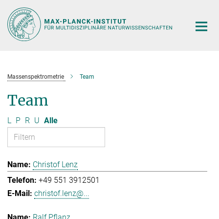
Hauptinhalt
Massenspektrometrie
Team
Team
L
P
R
U
Alle
Christof Lenz
+49 551 3912501
christof.lenz@...
Ralf Pflanz