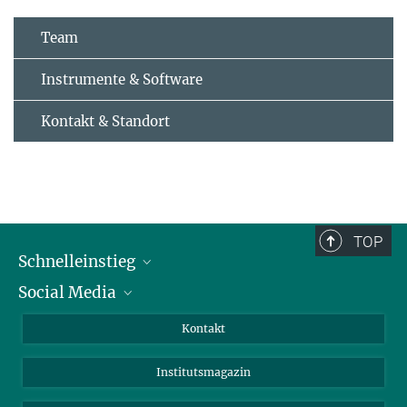
Team
Instrumente & Software
Kontakt & Standort
TOP
Schnelleinstieg
Social Media
Alumni
Bewerber*innen
LinkedIn
Kontakt
Besucher*innen
Bluesky
Institutsmagazin
Fördernde
Facebook