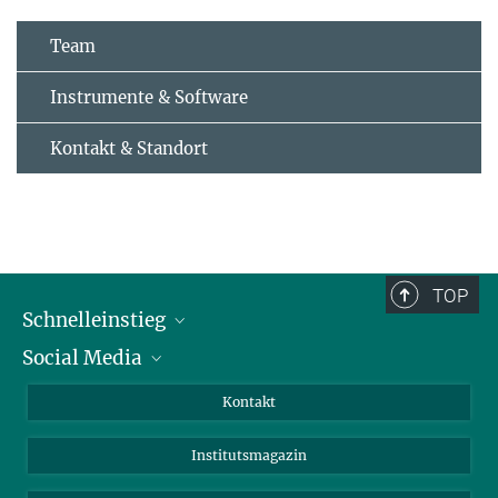
Team
Instrumente & Software
Kontakt & Standort
TOP
Schnelleinstieg
Social Media
Alumni
Bewerber*innen
LinkedIn
Kontakt
Besucher*innen
Bluesky
Institutsmagazin
Fördernde
Facebook