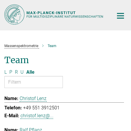
Hauptinhalt
Massenspektrometrie
Team
Team
L
P
R
U
Alle
Christof Lenz
+49 551 3912501
christof.lenz@...
Ralf Pflanz