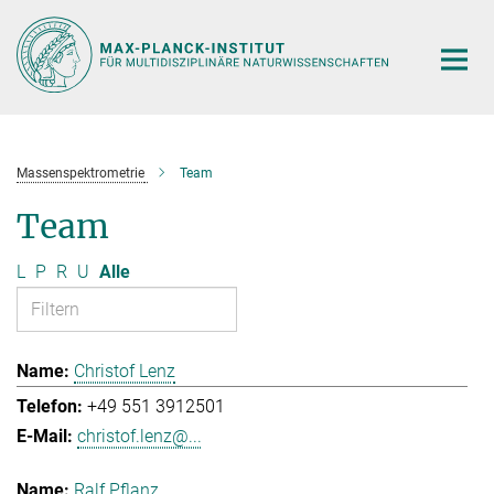
Hauptinhalt
Massenspektrometrie
Team
Team
L
P
R
U
Alle
Christof Lenz
+49 551 3912501
christof.lenz@...
Ralf Pflanz