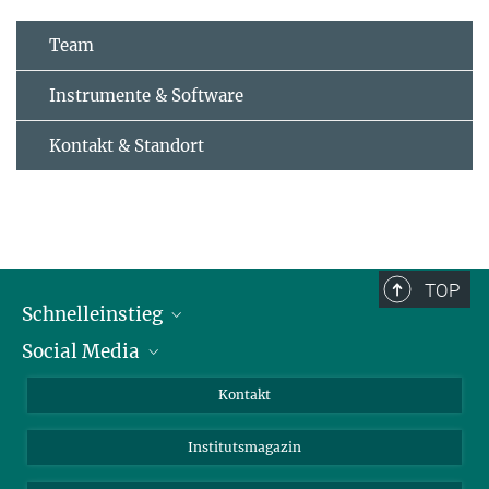
Team
Instrumente & Software
Kontakt & Standort
TOP
Schnelleinstieg
Social Media
Alumni
Bewerber*innen
LinkedIn
Kontakt
Besucher*innen
Bluesky
Institutsmagazin
Fördernde
Facebook