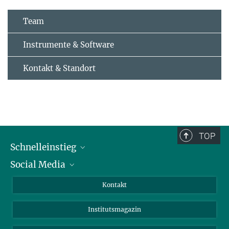
Team
Instrumente & Software
Kontakt & Standort
TOP
Schnelleinstieg
Social Media
Alumni
Bewerber*innen
LinkedIn
Kontakt
Besucher*innen
Bluesky
Institutsmagazin
Fördernde
Facebook