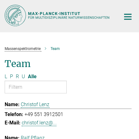
Hauptinhalt
Massenspektrometrie
Team
Team
L
P
R
U
Alle
Christof Lenz
+49 551 3912501
christof.lenz@...
Ralf Pflanz