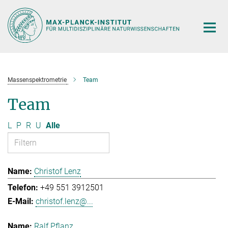
Hauptinhalt
Massenspektrometrie
Team
Team
L
P
R
U
Alle
Christof Lenz
+49 551 3912501
christof.lenz@...
Ralf Pflanz