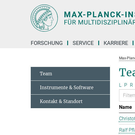
Hauptinhalt
FORSCHUNG
SERVICE
KARRIERE
Max-Planc
Te
Team
L
P
R
Instrumente & Software
Kontakt & Standort
Name
Christo
Ralf Pf