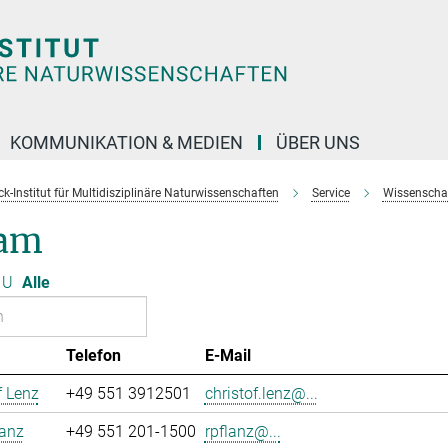
KOMMUNIKATION & MEDIEN
ÜBER UNS
k-Institut für Multidisziplinäre Naturwissenschaften
Service
Wissenschaft
am
U
Alle
Telefon
E-Mail
f Lenz
+49 551 3912501
christof.lenz@...
lanz
+49 551 201-1500
rpflanz@...