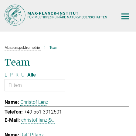
Hauptinhalt
Massenspektrometrie
Team
Team
L
P
R
U
Alle
Christof Lenz
+49 551 3912501
christof.lenz@...
Ralf Pflanz