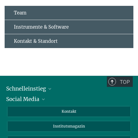
Team
Instrumente & Software
Kontakt & Standort
TOP
Schnelleinstieg
Social Media
Alumni
Bewerber*innen
LinkedIn
Kontakt
Besucher*innen
Bluesky
Institutsmagazin
Fördernde
Facebook