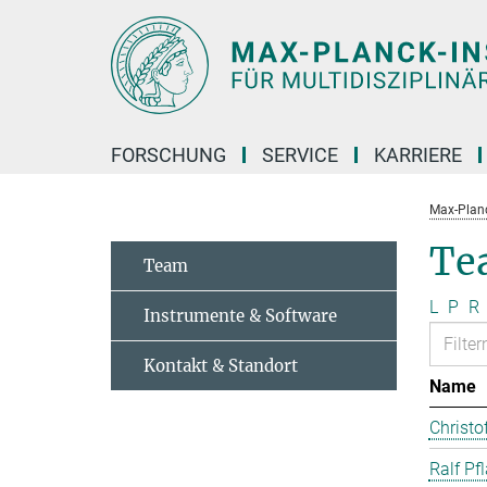
Hauptinhalt
FORSCHUNG
SERVICE
KARRIERE
Max-Planc
Te
Team
L
P
R
Instrumente & Software
Kontakt & Standort
Name
Christo
Ralf Pf