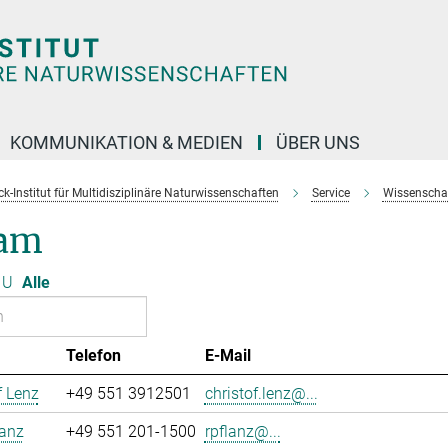
KOMMUNIKATION & MEDIEN
ÜBER UNS
k-Institut für Multidisziplinäre Naturwissenschaften
Service
Wissenschaft
am
U
Alle
Telefon
E-Mail
f Lenz
+49 551 3912501
christof.lenz@...
lanz
+49 551 201-1500
rpflanz@...