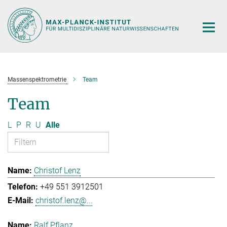
Hauptinhalt
Massenspektrometrie
Team
Team
L
P
R
U
Alle
Christof Lenz
+49 551 3912501
christof.lenz@...
Ralf Pflanz