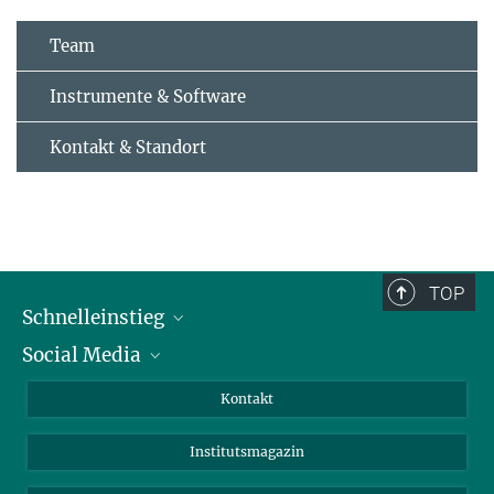
Team
Instrumente & Software
Kontakt & Standort
TOP
Schnelleinstieg
Social Media
Alumni
Bewerber*innen
LinkedIn
Kontakt
Besucher*innen
Bluesky
Institutsmagazin
Fördernde
Facebook