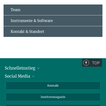
Team
Instrumente & Software
Kontakt & Standort
TOP
Schnelleinstieg
Social Media
Alumni
Bewerber*innen
LinkedIn
Kontakt
Besucher*innen
Bluesky
Institutsmagazin
Fördernde
Facebook