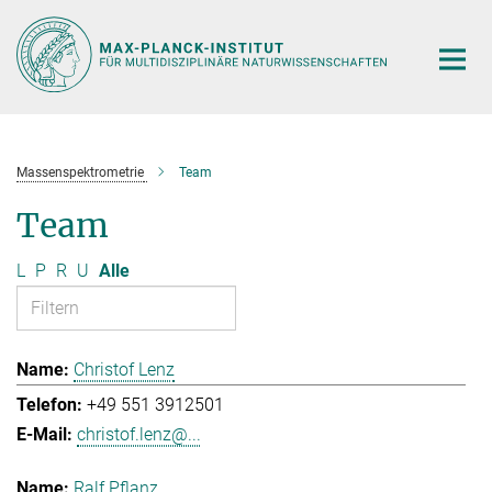
Hauptinhalt
Massenspektrometrie
Team
Team
L
P
R
U
Alle
Christof Lenz
+49 551 3912501
christof.lenz@...
Ralf Pflanz