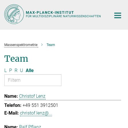
Hauptinhalt
Massenspektrometrie
Team
Team
L
P
R
U
Alle
Christof Lenz
+49 551 3912501
christof.lenz@...
Ralf Pflanz