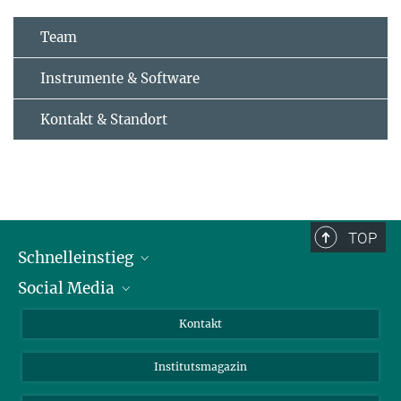
Team
Instrumente & Software
Kontakt & Standort
TOP
Schnelleinstieg
Social Media
Alumni
Bewerber*innen
LinkedIn
Kontakt
Besucher*innen
Bluesky
Institutsmagazin
Fördernde
Facebook