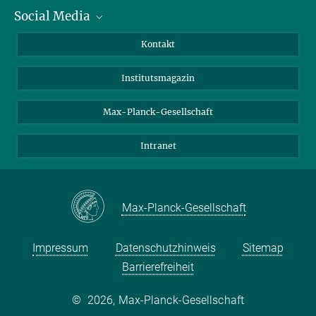
Social Media
Alumni
Bewerber*innen
LinkedIn
Kontakt
Besucher*innen
Bluesky
Institutsmagazin
Fördernde
Facebook
Journalist*innen
TikTok
Max-Planck-Gesellschaft
Schulen
YouTube
Intranet
Studierende
Wissenschaftler*innen
Max-Planck-Gesellschaft
Impressum
Datenschutzhinweis
Sitemap
Barrierefreiheit
©
2026, Max-Planck-Gesellschaft