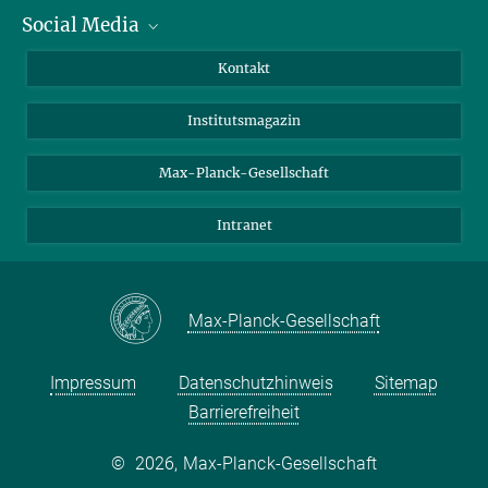
Social Media
Alumni
Bewerber*innen
LinkedIn
Kontakt
Besucher*innen
Bluesky
Institutsmagazin
Fördernde
Facebook
Journalist*innen
TikTok
Max-Planck-Gesellschaft
Schulen
YouTube
Intranet
Studierende
Wissenschaftler*innen
Max-Planck-Gesellschaft
Impressum
Datenschutzhinweis
Sitemap
Barrierefreiheit
©
2026, Max-Planck-Gesellschaft