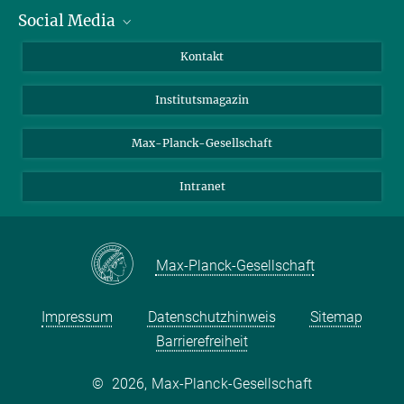
Social Media
Alumni
Bewerber*innen
LinkedIn
Kontakt
Besucher*innen
Bluesky
Institutsmagazin
Fördernde
Facebook
Journalist*innen
TikTok
Max-Planck-Gesellschaft
Schulen
YouTube
Intranet
Studierende
Wissenschaftler*innen
Max-Planck-Gesellschaft
Impressum
Datenschutzhinweis
Sitemap
Barrierefreiheit
©
2026, Max-Planck-Gesellschaft