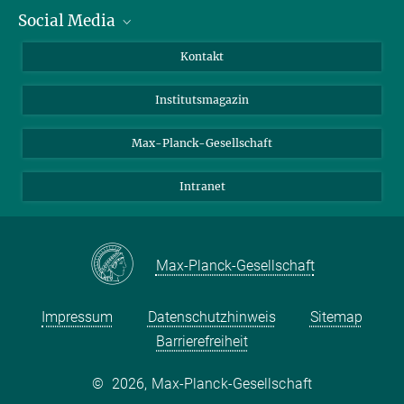
Social Media
Alumni
Bewerber*innen
LinkedIn
Kontakt
Besucher*innen
Bluesky
Institutsmagazin
Fördernde
Facebook
Journalist*innen
TikTok
Max-Planck-Gesellschaft
Schulen
YouTube
Intranet
Studierende
Wissenschaftler*innen
Max-Planck-Gesellschaft
Impressum
Datenschutzhinweis
Sitemap
Barrierefreiheit
©
2026, Max-Planck-Gesellschaft