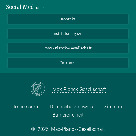
Social Media
Alumni
Bewerber*innen
LinkedIn
Kontakt
Besucher*innen
Bluesky
Institutsmagazin
Fördernde
Facebook
Journalist*innen
TikTok
Max-Planck-Gesellschaft
Schulen
YouTube
Intranet
Studierende
Wissenschaftler*innen
Max-Planck-Gesellschaft
Impressum
Datenschutzhinweis
Sitemap
Barrierefreiheit
©
2026, Max-Planck-Gesellschaft