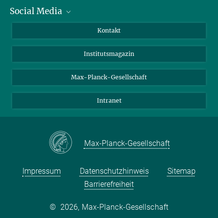
Social Media
Alumni
Bewerber*innen
LinkedIn
Kontakt
Besucher*innen
Bluesky
Institutsmagazin
Fördernde
Facebook
Journalist*innen
TikTok
Max-Planck-Gesellschaft
Schulen
YouTube
Intranet
Studierende
Wissenschaftler*innen
Max-Planck-Gesellschaft
Impressum
Datenschutzhinweis
Sitemap
Barrierefreiheit
©
2026, Max-Planck-Gesellschaft