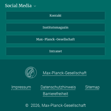
Social Media
Alumni
Bewerber*innen
LinkedIn
Kontakt
Besucher*innen
Bluesky
Institutsmagazin
Fördernde
Facebook
Journalist*innen
TikTok
Max-Planck-Gesellschaft
Schulen
YouTube
Intranet
Studierende
Wissenschaftler*innen
Max-Planck-Gesellschaft
Impressum
Datenschutzhinweis
Sitemap
Barrierefreiheit
©
2026, Max-Planck-Gesellschaft