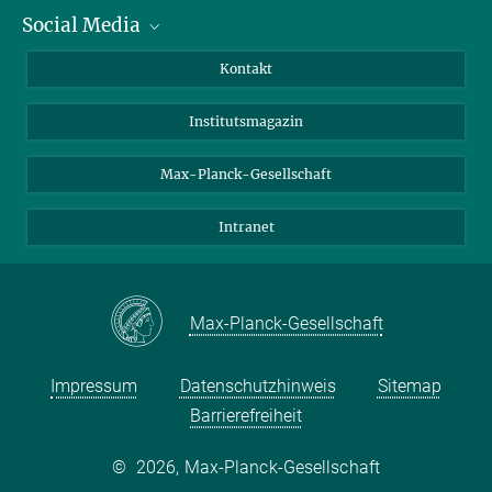
Social Media
Alumni
Bewerber*innen
LinkedIn
Kontakt
Besucher*innen
Bluesky
Institutsmagazin
Fördernde
Facebook
Journalist*innen
TikTok
Max-Planck-Gesellschaft
Schulen
YouTube
Intranet
Studierende
Wissenschaftler*innen
Max-Planck-Gesellschaft
Impressum
Datenschutzhinweis
Sitemap
Barrierefreiheit
©
2026, Max-Planck-Gesellschaft