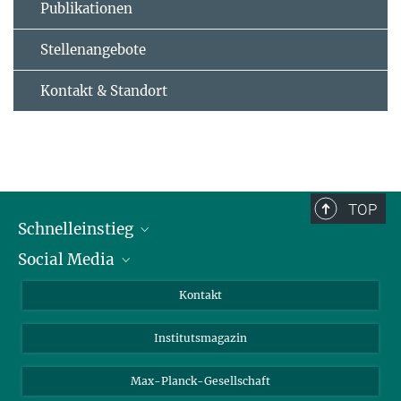
Publikationen
Stellenangebote
Kontakt & Standort
TOP
Schnelleinstieg
Social Media
Alumni
Bewerber*innen
LinkedIn
Kontakt
Besucher*innen
Bluesky
Institutsmagazin
Fördernde
Facebook
Journalist*innen
TikTok
Max-Planck-Gesellschaft