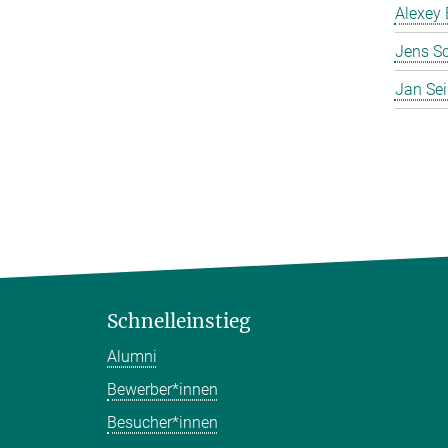
Alexey 
Jens S
Jan Se
Schnelleinstieg
Alumni
Bewerber*innen
Besucher*innen