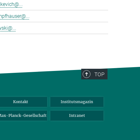
tkevich@...
mpfhauser@...
wski@...
TOP
Kontakt
Institutsmagazin
ax-Planck-Gesellschaft
Intranet