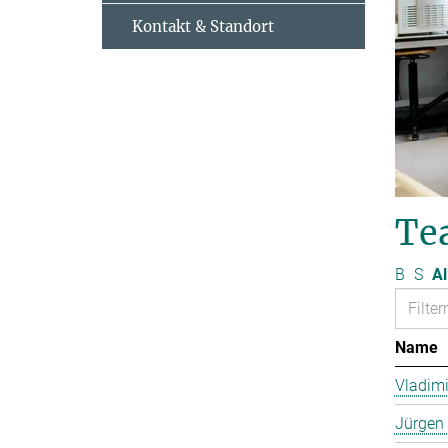
Kontakt & Standort
Te
B
S
Al
Name
Vladimi
Jürgen 