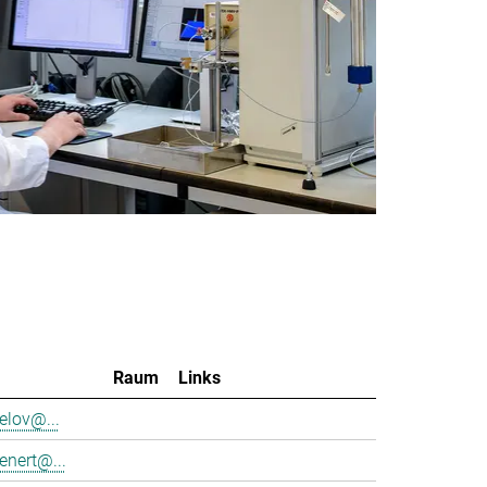
Raum
Links
elov@...
enert@...