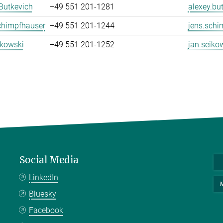
Butkevich
+49 551 201-1281
alexey.bu
chimpfhauser
+49 551 201-1244
jens.schi
ikowski
+49 551 201-1252
jan.seiko
Social Media
LinkedIn
M
Bluesky
Facebook