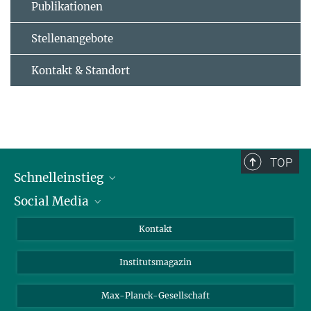
Publikationen
Stellenangebote
Kontakt & Standort
TOP
Schnelleinstieg
Social Media
Alumni
Bewerber*innen
LinkedIn
Kontakt
Besucher*innen
Bluesky
Institutsmagazin
Fördernde
Facebook
Journalist*innen
TikTok
Max-Planck-Gesellschaft