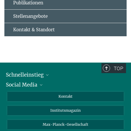
Publikationen
Stellenangebote
Kontakt & Standort
TOP
Schnelleinstieg
Social Media
Alumni
Bewerber*innen
LinkedIn
Kontakt
Besucher*innen
Bluesky
Institutsmagazin
Fördernde
Facebook
Journalist*innen
TikTok
Max-Planck-Gesellschaft