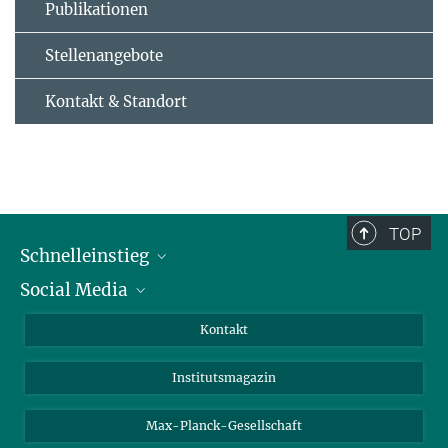
Publikationen
Stellenangebote
Kontakt & Standort
TOP
Schnelleinstieg
Social Media
Alumni
Bewerber*innen
LinkedIn
Kontakt
Besucher*innen
Bluesky
Institutsmagazin
Fördernde
Facebook
Journalist*innen
TikTok
Max-Planck-Gesellschaft