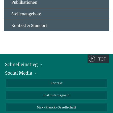
Publikationen
Stellenangebote
Kontakt & Standort
TOP
Schnelleinstieg
Social Media
Alumni
Bewerber*innen
LinkedIn
Kontakt
Besucher*innen
Bluesky
Institutsmagazin
Fördernde
Facebook
Journalist*innen
TikTok
Max-Planck-Gesellschaft