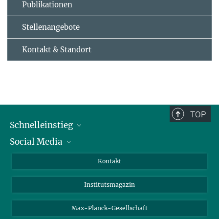
Publikationen
Stellenangebote
Kontakt & Standort
TOP
Schnelleinstieg
Social Media
Alumni
Bewerber*innen
LinkedIn
Kontakt
Besucher*innen
Bluesky
Institutsmagazin
Fördernde
Facebook
Journalist*innen
TikTok
Max-Planck-Gesellschaft