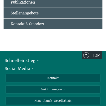
Publikationen
Stellenangebote
Kontakt & Standort
TOP
Schnelleinstieg
Social Media
Alumni
Bewerber*innen
LinkedIn
Kontakt
Besucher*innen
Bluesky
Institutsmagazin
Fördernde
Facebook
Journalist*innen
TikTok
Max-Planck-Gesellschaft