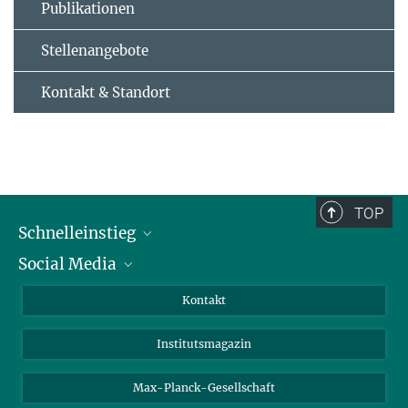
Publikationen
Stellenangebote
Kontakt & Standort
TOP
Schnelleinstieg
Social Media
Alumni
Bewerber*innen
LinkedIn
Kontakt
Besucher*innen
Bluesky
Institutsmagazin
Fördernde
Facebook
Journalist*innen
TikTok
Max-Planck-Gesellschaft