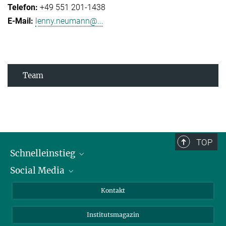
+49 551 201-1438
lenny.neumann@...
Team
TOP
Schnelleinstieg
Social Media
Alumni
Bewerber*innen
LinkedIn
Kontakt
Besucher*innen
Bluesky
Institutsmagazin
Fördernde
Facebook