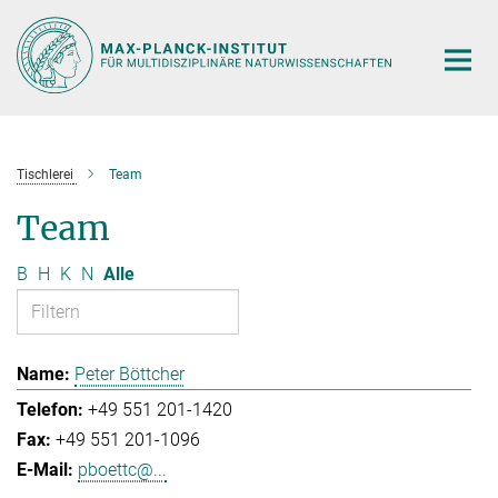
Hauptinhalt
Tischlerei
Team
Team
B
H
K
N
Alle
Peter Böttcher
+49 551 201-1420
+49 551 201-1096
pboettc@...