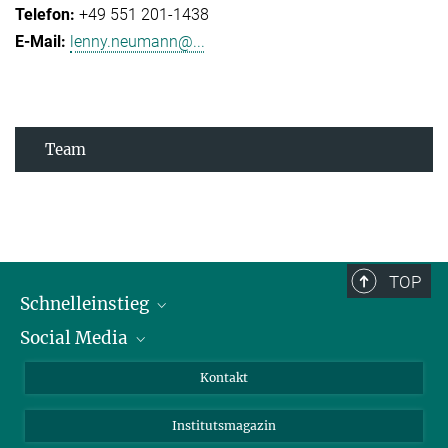
+49 551 201-1438
lenny.neumann@...
Team
TOP
Schnelleinstieg
Social Media
Alumni
Bewerber*innen
LinkedIn
Kontakt
Besucher*innen
Bluesky
Institutsmagazin
Fördernde
Facebook