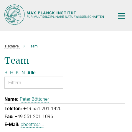
Hauptinhalt
Tischlerei
Team
Team
B
H
K
N
Alle
Peter Böttcher
+49 551 201-1420
+49 551 201-1096
pboettc@...